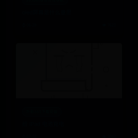
365bet体育在线导航
oled屏幕是什么意思
⌚ 06-28
👁️ 7623
外勤365下载安装
给 iPad 电池充电
⌚ 07-02
👁️ 3040