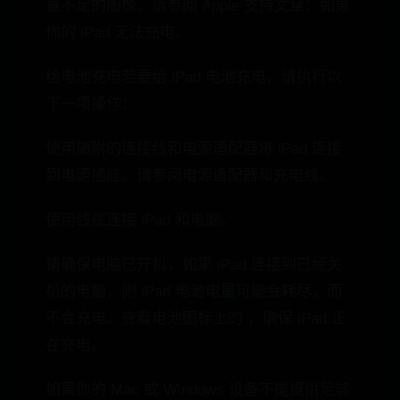
量不足的图像。请参阅 Apple 支持文章：如果
你的 iPad 无法充电。
给电池充电若要给 iPad 电池充电，请执行以
下一项操作：
使用随附的连接线和电源适配器将 iPad 连接
到电源插座。请参阅电源适配器和充电线。
使用线缆连接 iPad 和电脑。
请确保电脑已开机，如果 iPad 连接到已经关
机的电脑，则 iPad 电池电量可能会耗尽，而
不会充电。查看电池图标上的 ，确保 iPad 正
在充电。
如果你的 Mac 或 Windows 设备不能提供足够