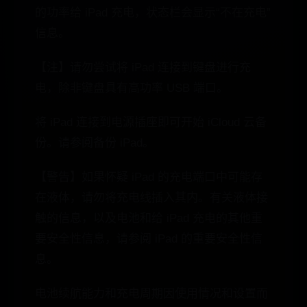
的功率给 iPad 充电，状态栏会显示“不在充电”
信息。
【注】请勿尝试将 iPad 连接到键盘进行充
电，除非键盘具有高功率 USB 端口。
将 iPad 连接到电源插座即可开始 iCloud 云备
份。请参阅备份 iPad。
【警告】如果怀疑 iPad 的充电端口中可能存
在液体，请勿将充电线插入其内。有关液体接
触的信息，以及电池和给 iPad 充电的其他重
要安全性信息，请参阅 iPad 的重要安全性信
息。
电池续航能力和充电周期因使用情况和设置而