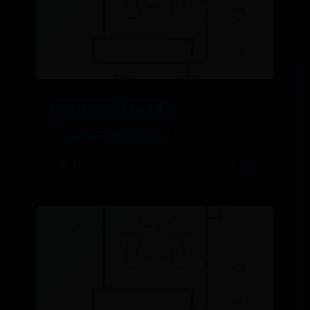
正规365彩票平台app下载
7 个问题带你搞定肠息肉
⌚ 06-27
👁️ 6680