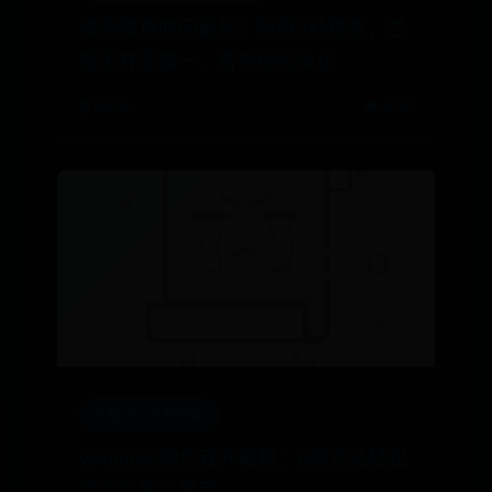
谁的隐身时间最长？阿轲3秒垫底，兰
陵王并非第一，看到他无争议
⌚ 06-28
👁️ 1038
外勤365下载安装
Windows微信双开教程：6种方法轻松