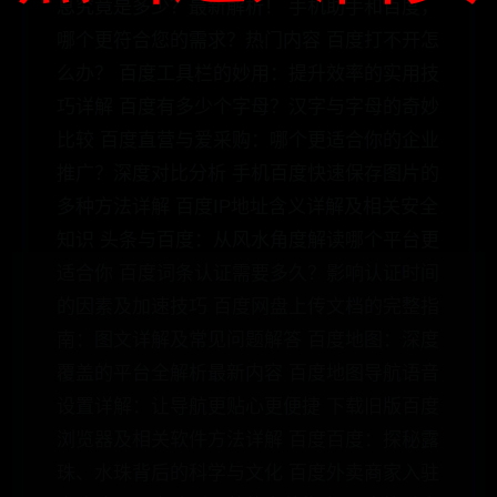
息究竟是多少？最新解析！ 手机助手和百度，
哪个更符合您的需求？热门内容 百度打不开怎
么办？ 百度工具栏的妙用：提升效率的实用技
巧详解 百度有多少个字母？汉字与字母的奇妙
比较 百度直营与爱采购：哪个更适合你的企业
推广？深度对比分析 手机百度快速保存图片的
多种方法详解 百度IP地址含义详解及相关安全
知识 头条与百度：从风水角度解读哪个平台更
适合你 百度词条认证需要多久？影响认证时间
的因素及加速技巧 百度网盘上传文档的完整指
南：图文详解及常见问题解答 百度地图：深度
覆盖的平台全解析最新内容 百度地图导航语音
设置详解：让导航更贴心更便捷 下载旧版百度
浏览器及相关软件方法详解 百度百度：探秘露
珠、水珠背后的科学与文化 百度外卖商家入驻