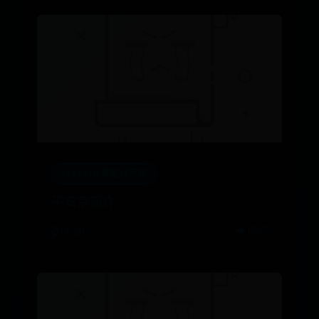
365bet体育在线导航
平安京简介
⌚ 06-28
👁️ 8597