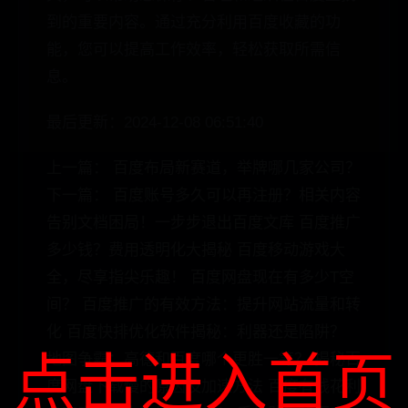
到的重要内容。通过充分利用百度收藏的功
能，您可以提高工作效率，轻松获取所需信
息。
最后更新：2024-12-08 06:51:40
上一篇： 百度布局新赛道，举牌哪几家公司？
下一篇： 百度账号多久可以再注册？相关内容
告别文档困局！一步步退出百度文库 百度推广
多少钱？费用透明化大揭秘 百度移动游戏大
全，尽享指尖乐趣！ 百度网盘现在有多少T空
间？ 百度推广的有效方法：提升网站流量和转
化 百度快排优化软件揭秘：利器还是陷阱？
点击进入首页
地图争霸：高德和百度哪个更胜一筹？ 揭秘百
度网盘下载慢的原因及加速方法 百度有钱花利