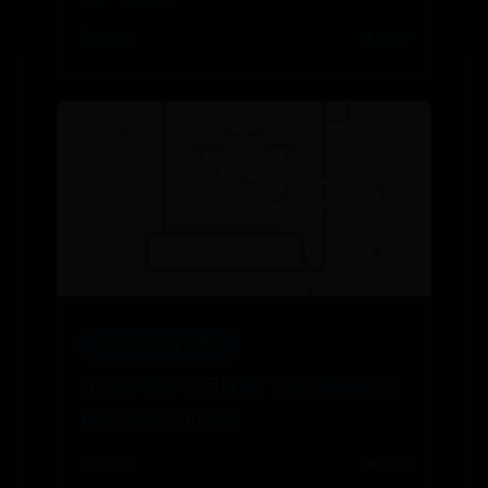
⌚ 06-28
👁️ 8597
365bet体育在线导航
2026年世界杯足球赛门票价格解析及
获取途径全面指南
⌚ 06-28
👁️ 1712