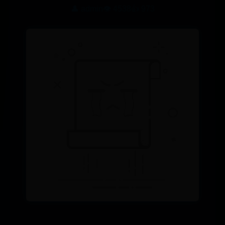
👤 admin
👁️ 4538
👍 973