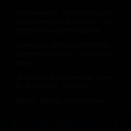
北京时间6月26日晚，沙特雅得胜利官方宣布
与现年40岁的葡萄牙巨星C罗完成续约，俱乐
部在官方公告中表示双方签约至2027年。
2023年1月1日，C罗自由身加盟利雅得胜利。
目前共代表球队出战105场，打进93球送出19
次助攻。
C罗当前职业生涯打进了938粒进球，已夺36
冠。其中国家队3冠，俱乐部33冠。
海量资讯、精准解读，尽在新浪财经APP
← 动力豪华，双重体验：宝马X5与X6