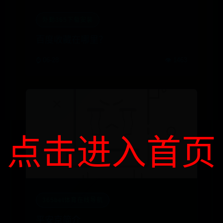
外勤365下载安装
百度收藏在哪里？
⌚ 06-28
👁️ 1463
点击进入首页
365bet体育在线导航
平安京简介