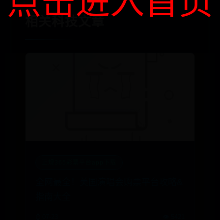
点击进入首页
相关科技文章
正规365彩票平台app下载
全网最全！美国演唱会购票平台攻略&
指南大全
⌚ 07-23
👁️ 5421