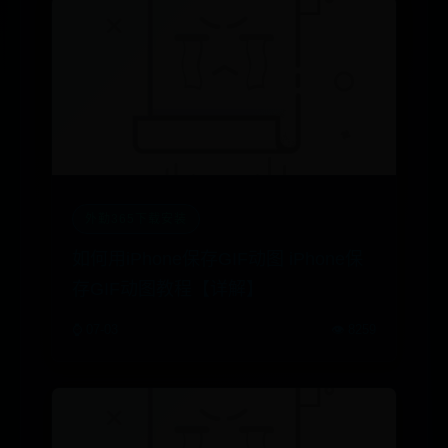
外勤365下载安装
如何用iPhone保存GIF动图 iPhone保
存GIF动图教程【详解】
⌚ 07-03
👁️ 8259