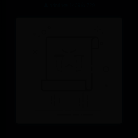
👤 admin
👁️ 1439
👍 729