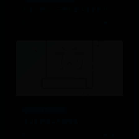
北京工资8200元税后到手能拿多少
⌚ 06-28
👁️ 3828
365bet体育在线导航
浅谈免费赠送营销策略
⌚ 07-05
👁️ 5062