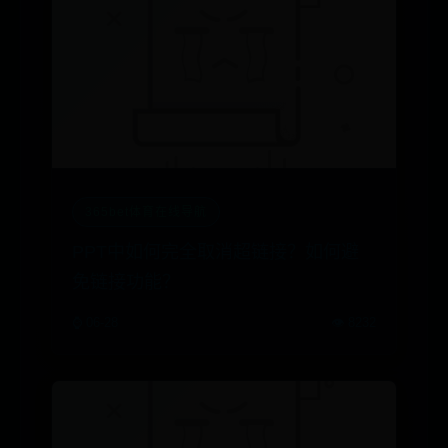
365bet体育在线导航
PPT中如何完全取消超链接？如何避
免链接功能？
⌚ 06-28
👁️ 8232