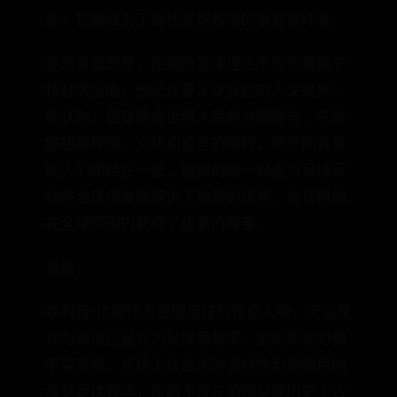
念，拉姆成为了现代足球哲学的重要推动者。
更为重要的是，拉姆的足球理念不仅仅着眼于
技战术层面，他还注重足球背后的人文关怀。
他认为，足球是全世界人民的共同语言，它能
够超越种族、文化和语言的障碍，将不同背景
的人们团结在一起。拉姆的这一观点为足球运
动的全球化发展提供了独到的视角，也使得他
在全球范围内获得了极高的尊重。
总结：
菲利普·拉姆作为德国足球的传奇人物，无论是
作为球员还是作为足球思想家，他的影响力都
不容忽视。从场上技战术的多样性到退役后的
深刻足球哲学，拉姆不仅在德国足球历史上占