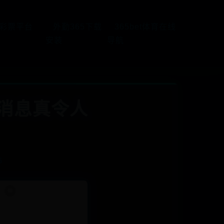
5彩票平台
外勤365下载
365bet体育在线
安装
导航
”消息真令人
6