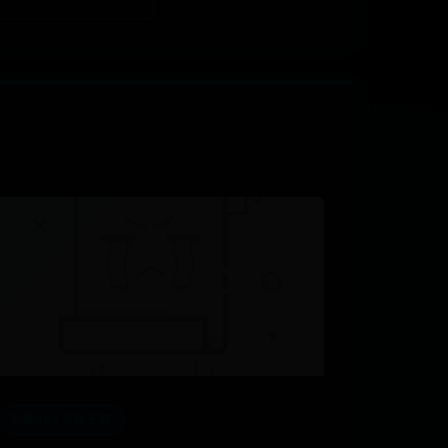
外勤365下载安装