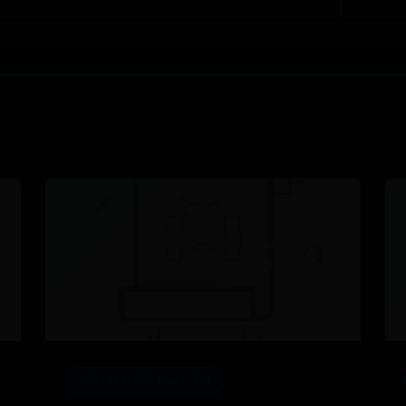
正规365彩票平台app下载