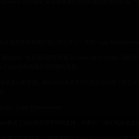
ntertainment 合约结束“我很感激我们之间长期而宝贵的关系。”
赵权我即将离开我已经工作了 7 年的 Cube Entertainme
通过SNS “在与我们的艺术家 Jo Kwon 充分讨论后，我们的
他宣布了与赵权的专属合同到期的消息。
赵表示衷心的感谢，他从2018年至今作为我们公司旗下的艺
域。”
m、Cube Entertainment
rtainment表达了对赵权坚定不移的支持，并表示：“我们将永远
上分享了这条帖子。 “我很感谢与 Cube Entertainment