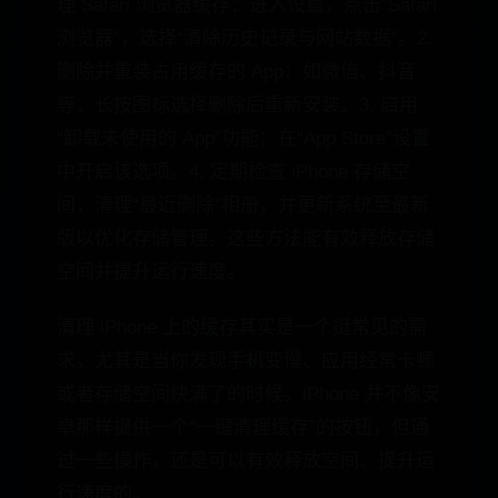
理 Safari 浏览器缓存：进入设置，点击“Safari
浏览器”，选择“清除历史记录与网站数据”。2.
删除并重装占用缓存的 App：如微信、抖音
等，长按图标选择删除后重新安装。3. 启用
“卸载未使用的 App”功能：在“App Store”设置
中开启该选项。4. 定期检查 iPhone 存储空
间，清理“最近删除”相册，并更新系统至最新
版以优化存储管理。这些方法能有效释放存储
空间并提升运行速度。
清理 iPhone 上的缓存其实是一个挺常见的需
求，尤其是当你发现手机变慢、应用经常卡顿
或者存储空间快满了的时候。iPhone 并不像安
卓那样提供一个“一键清理缓存”的按钮，但通
过一些操作，还是可以有效释放空间、提升运
行速度的。