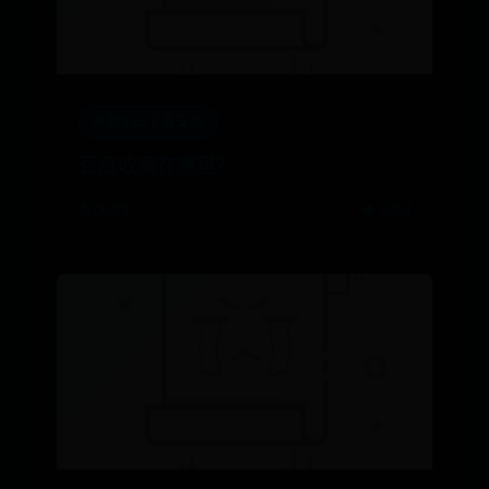
外勤365下载安装
百度收藏在哪里？
⌚ 06-28
👁️ 1463