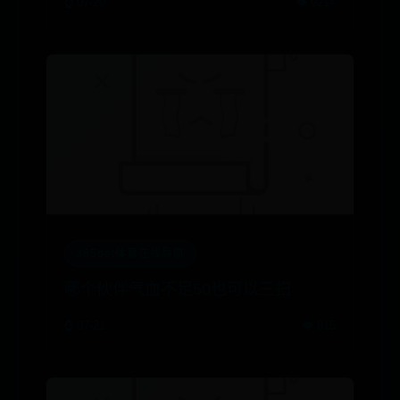
⌚ 07-20
👁️ 9214
365bet体育在线导航
哪个伙伴气血不足50也可以三扫
⌚ 07-21
👁️ 815