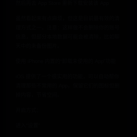
然后再去 App Store 重新下载安装该 App
虽然看起来有点麻烦，但这是目前最有效的清
理方式之一。注意：这样做不会删除你的账号
信息，但部分本地数据可能会被清除，比如聊
天中的未备份图片。
使用 iPhone 内置的“卸载未使用的 App”功能
iOS 提供了一个很实用的功能，可以自动帮你
清理那些不常用的 App，保留它们的图标但删
掉内容，节省空间。
开启方式：
进入“设置”