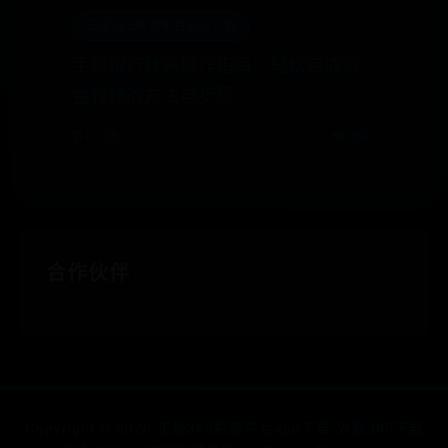
正规365彩票平台app下载
手机银行转账操作指南：轻松完成资
金转移的方法与步骤
⌚ 07-08
👁️ 3591
合作伙伴
Copyright ©
2026
正规365彩票平台app下载-外勤365下载