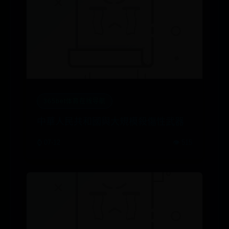
365bet体育在线导航
中華人民共和國與大規模殺傷性武器
⌚ 07-12
👁️ 515