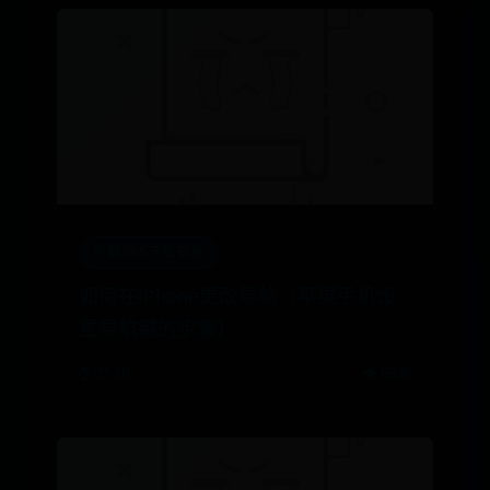
外勤365下载安装
如何在iPhone更改导航（苹果手机设
置导航键的步骤）
⌚ 07-10
👁️ 6338