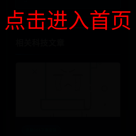
→
点击进入首页
相关科技文章
外勤365下载安装