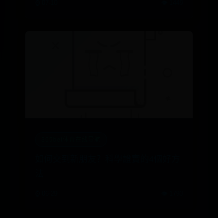
⌚ 07-10
👁️ 1449
365bet体育在线导航
如何交到新朋友？科學證實的4個好方
法
⌚ 06-29
👁️ 1793