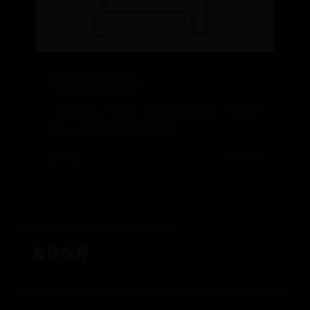
外勤365下载安装
《换我心,为你心,始知相忆深.》什么意
思|出处|翻译|用法例释
⌚ 06-28
👁️ 1242
合作伙伴