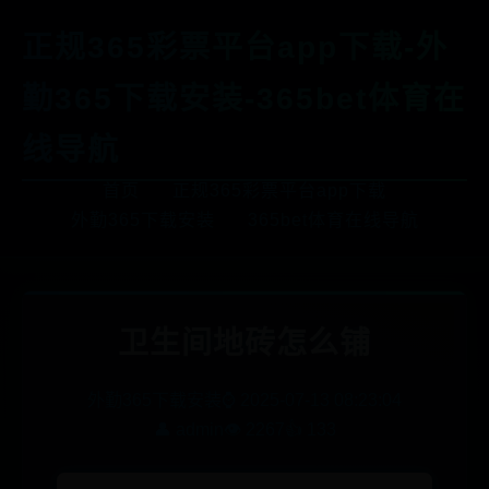
正规365彩票平台app下载-外
勤365下载安装-365bet体育在
线导航
首页
正规365彩票平台app下载
外勤365下载安装
365bet体育在线导航
卫生间地砖怎么铺
外勤365下载安装
⌚ 2025-07-13 08:23:04
👤 admin
👁️ 2267
👍 133