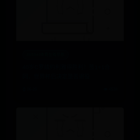
365bet体育在线导航
40岁C罗续约利雅得胜利！签1+1合
同，世界杯后决定是否退役
⌚ 06-29
👁️ 4538