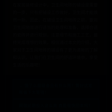
在家居装修设计中，卫生间地砖的铺设是重要
的一步，只有把铺设工作做好，卫生间才能焕
然一新。因此，在铺设卫生间地砖之前，要对
卫生间地面进行适当的处理和准备，选择合适
的瓷砖并进行规划，注意细节和施工工艺，最
终完成理想的效果。相信通过本文的介绍，大
家对于卫生间地砖的铺设有了更为清晰的了解
和认识。让我们在卫生间的舒适环境中，享受
生活的乐趣吧！
← 饿了么超级会员有什么用？算好这笔
账省下大笔钱！
网咖前期投入这么高 真能很快回本吗？