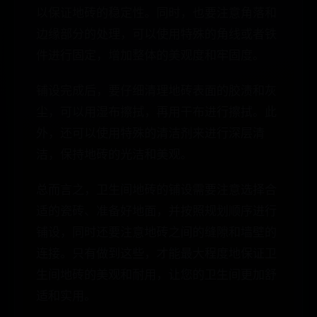
以保证地砖的稳定性。同时，也要注意角落和
边缘部分的处理，可以使用特殊的角线或者铁
件进行固定，增加整体的美观度和牢固度。
铺设完成后，要仔细清理地砖表面的胶渍和灰
尘，可以用湿布擦拭，再用干布进行擦拭。此
外，还可以使用特殊的清洁剂来进行深层清
洁，保持地砖的光洁和美观。
总而言之，卫生间地砖的铺设需要注意选择合
适的瓷砖、准备好地面，并按照规划顺序进行
铺设，同时还要注意地砖之间的缝隙和墙壁的
连接。只有做到这些，才能最大程度地保证卫
生间地砖的美观和耐用，让您的卫生间更加舒
适和实用。