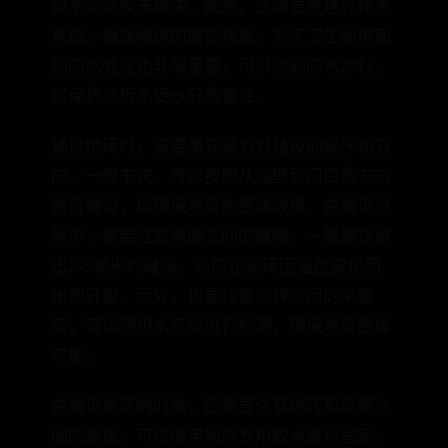
设水泥砂浆来解决。此外，还需要处理好排水
系统，确保地砖的密实程度。对于卫生间地面
的防水处理也非常重要，可以涂刷防水涂料，
以保护地板不受水分的侵蚀。
铺设地砖时，需要事先规划好铺设的顺序和方
向。一般来说，可以按照从墙壁到门口的方向
进行铺设，以确保地砖的整体效果。在铺设过
程中，需要注意地砖之间的缝隙，一般建议留
出2-3毫米的缝隙，以防止瓷砖因温度变化而
出现开裂。另外，也要注意地砖之间的平整
度，可以使用水平仪进行检测，确保地砖整体
平衡。
在铺设地砖的时候，还需要注意地砖和墙壁之
间的连接。可以使用地砖专用胶水进行固定，