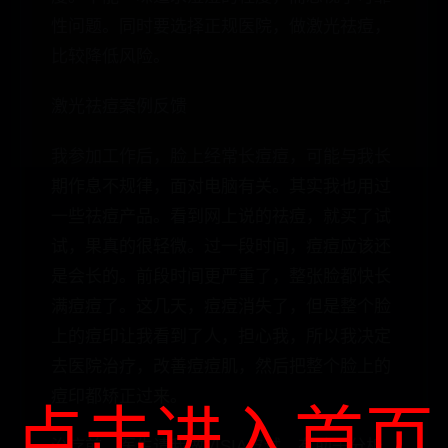
性问题。同时要选择正规医院，做激光祛痘，
比较降低风险。
激光祛痘案例反馈
我参加工作后，脸上经常长痘痘，可能与我长
期作息不规律，面对电脑有关。其实我也用过
一些祛痘产品。看到网上说的祛痘，就买了试
试，果真的很轻微。过一段时间，痘痘应该还
是会长的。前段时间更严重了，整张脸都快长
满痘痘了。这几天，痘痘消失了，但是整个脸
上的痘印让我看到了人，担心我，所以我决定
去医院治疗，改善痘痘肌，然后把整个脸上的
痘印都矫正过来。
点击进入首页
治疗前，医生请我做VISIA皮试，有助于分析