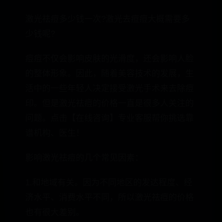
激光祛痘多少钱一次?激光去痘痘大概需要多
少钱呢?
痘痘不仅会影响皮肤的光滑度，还会影响人脸
的整体形象。因此，随着美容技术的发展，生
活中的一些年轻人决定接受激光手术来去除痘
印。但是激光祛痘的价格一直是很多人关注的
问题。点击【在线咨询】专业客服帮你挑选靠
谱机构、医生！
影响激光祛痘的几个常见因素：
1.和地域有关。因为不同地区的发达程度、经
济水平、消费水平不同，所以激光祛痘的价格
也有很大差别。