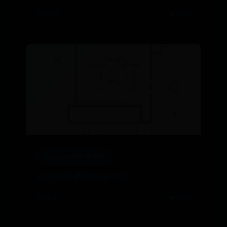
⌚ 09-02
👁️ 7422
365bet体育在线导航
布加迪最便宜的多少钱
⌚ 08-22
👁️ 8734