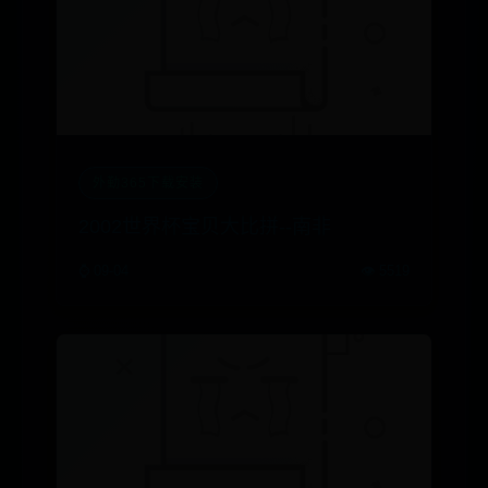
外勤365下载安装
2002世界杯宝贝大比拼--南非
⌚ 09-04
👁️ 5519