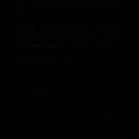
对待，我相信我也可以自信地走出去，期待
着。
以上关于【激光祛痘多少钱一次？激光去痘痘
大概需要多少钱呢？】的内容只是一个大概，
想了解更多整形知识、价格信息，可以点击
【在线咨询】一对一沟通
← 2018俄罗斯世界杯 普京借决赛契机
展开“足球外交”
《追爱家族》为什么说肖楠齐天佑离婚
是必然,肖楠齐天佑结局还会在一起吗?
→