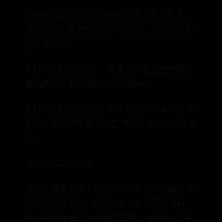
2.和医院有关。由于各医院专业水平、技术、
设备不同，收费标准有一定差距，所以价格也
有一定出入。
3.和严重程度有关。一般来说，脸上痘痘越密
集越严重，手术越难，价格越高。
4.和医生的水平有关，医生的技术越高,治疗果
越好，治疗费用相对更高,但也不用担心反复发
作。
激光祛痘痘的原理
激光去痘痘摒弃了传统疗法的弊端，对痤疮进
行照射更为直接。还能刺激人体胶原纤维再
生，有修复痘印，术后果更明X。此外，该操