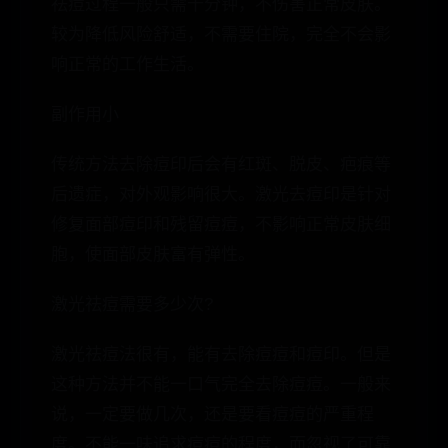
祛痘过程一般只需十分钟，不伤害正常皮肤。
较为降低风险舒适，不需要住院，完全不会影
响正常的工作生活。
副作用小
传统方法去除痘印后会有红斑、脱皮、疤痕等
后遗症，对外观影响很大。激光去痘印是针对
修复面部痘印和残留痘痘，不影响正常皮肤细
胞，使面部皮肤富有弹性。
激光祛痘需要多少次?
激光祛痘法很有，能有去除痘痘和痘印。但是
这种方法并不能一口气完全去除痘痘。一般来
说，一定要做几次，还是要看痘痘的严重程
度。不能一味追求痘痘的程度，而忽视了可靠