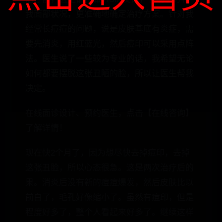
我面部状况，更准确地确定治疗方案。针对我
经常长痘痘的问题，说是皮肤基底有炎症，需
要先消炎，用红蓝光，然后痘印可以采用点阵
法。医生说了一些较为专业的话，我希望无论
如何都要摆脱这张丑陋的脸，所以让医生帮我
决定。
在线面诊设计、预约医生，点击【在线咨询】
了解详情！
现在快2个月了，因为想尽快去掉痘印，去掉
这张丑脸，所以心态很急。这是两次治疗后的
果。消炎后没有新的痘痘爆发，然后皮肤比以
前白了，毛孔好像缩小了。虽然有痘印，但是
程度好多了，整个人看起来好多了。继续这样