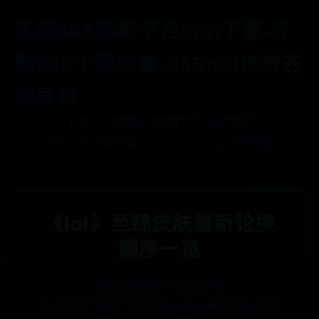
正规365彩票平台app下载-外
勤365下载安装-365bet体育在
线导航
首页
正规365彩票平台app下载
外勤365下载安装
365bet体育在线导航
《lol》至臻皮肤最新轮换
顺序一览
正规365彩票平台app下载
⌚ 2025-07-09 07:16:36
👤 admin
👁️ 5348
👍 968