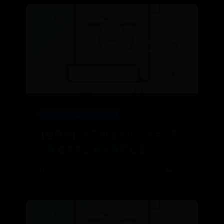
正规365彩票平台app下载
【世界杯】你不知道的我：米兰丘克
兄弟 曾被青训营抛弃的双星
⌚ 07-04
👁️ 5673