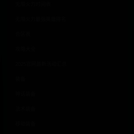
无限火力时间表
无限火力最强英雄排名
合区表
攻略大全
2025官网最新活动汇总
装备
神话装备
法术装备
移动装备