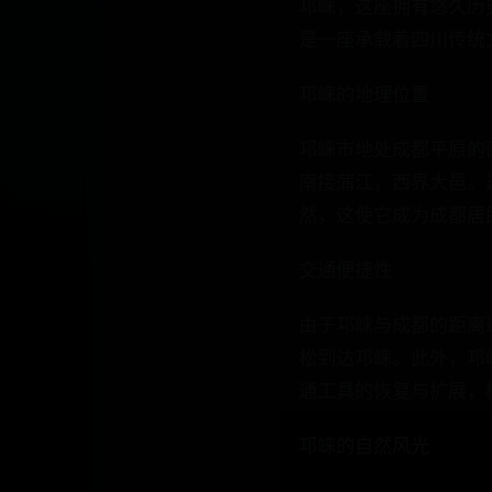
邛崃，这座拥有悠久历
是一座承载着四川传统
邛崃的地理位置
邛崃市地处成都平原的
南接蒲江，西界大邑。
然，这使它成为成都居
交通便捷性
由于邛崃与成都的距离
松到达邛崃。此外，邛
通工具的恢复与扩展，
邛崃的自然风光