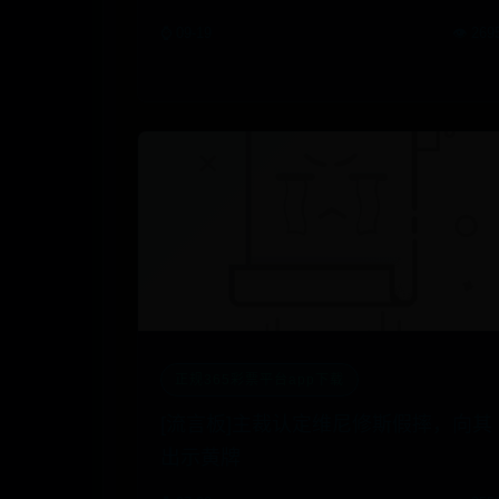
⌚ 09-19
👁️ 269
正规365彩票平台app下载
[流言板]主裁认定维尼修斯假摔，向其
出示黄牌