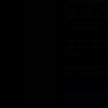
邛崃不仅地理位置优越
五指山、龙泉山、花水
好者和自然爱好者前来
人文资源的丰富性
邛崃作为历史文化名城
源地。此外，邛崃还保
与传统。
综上所述，邛崃不仅仅
是一个值得一游的好去
← 阿里云湖北备案
案要多久)