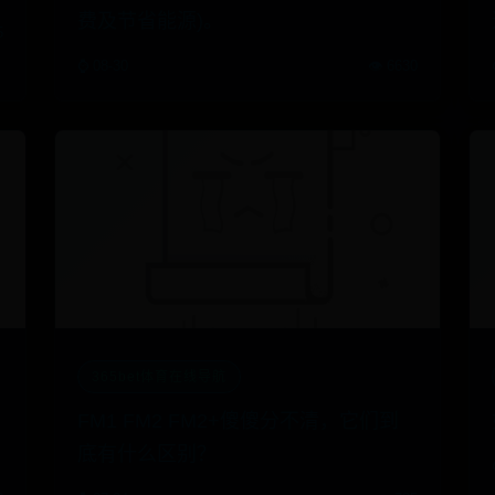
费及节省能源)。
5
⌚ 08-30
👁️ 6630
365bet体育在线导航
FM1 FM2 FM2+傻傻分不清，它们到
底有什么区别？