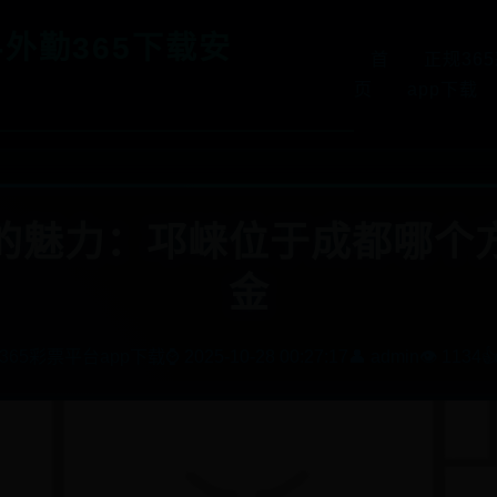
-外勤365下载安
首
正规36
页
app下载
的魅力：邛崃位于成都哪个方位
金
365彩票平台app下载
⌚ 2025-10-28 00:27:17
👤 admin
👁️ 1134
