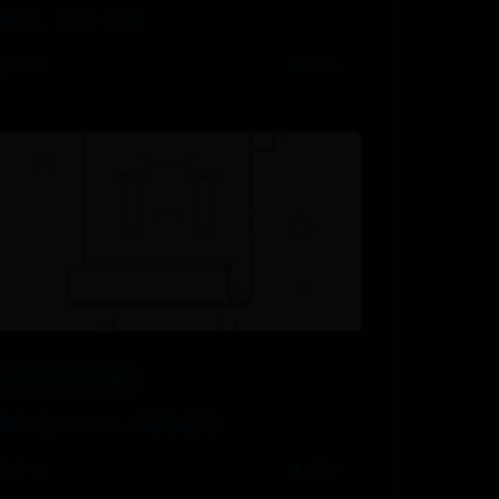
速度，告别卡顿！
⌚ 09-30
👁️ 3356
外勤365下载安装
如何在iPhone上清除缓存
⌚ 07-22
👁️ 5509