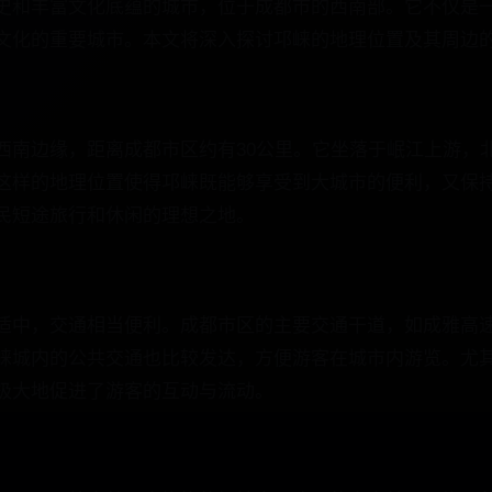
史和丰富文化底蕴的城市，位于成都市的西南部。它不仅是
文化的重要城市。本文将深入探讨邛崃的地理位置及其周边
西南边缘，距离成都市区约有30公里。它坐落于岷江上游，
这样的地理位置使得邛崃既能够享受到大城市的便利，又保
民短途旅行和休闲的理想之地。
适中，交通相当便利。成都市区的主要交通干道，如成雅高
崃城内的公共交通也比较发达，方便游客在城市内游览。尤
极大地促进了游客的互动与流动。