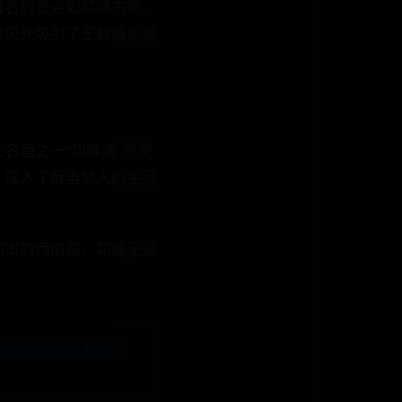
著名的景点如邛崃古城、
旎风光吸引了无数摄影爱
名酒之一“邛崃酒”的发
，深入了解当地人的生活
都市的西南部，邛崃无疑
以及功效用法和注意