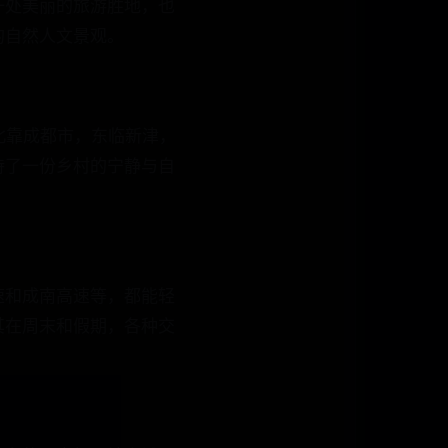
一处美丽的旅游胜地，也
的自然人文景观。
北靠成都市，东临新津，
持了一份乡村的宁静与自
速和成南高速等，都能轻
其在周末和假期，各种交