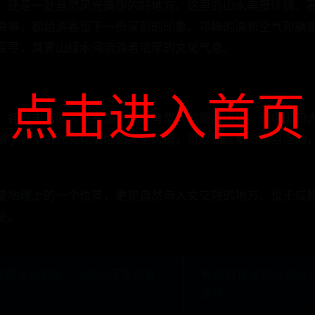
，还是一处自然风光旖旎的好地方。这里的山水美景环绕，
湾等，都给游客留下一份深刻的印象。邛崃的清新空气和旖
探寻，其青山绿水间流淌着浓厚的文化气息。
点击进入首页
，拥有丰富的人文资源。这里有悠久的酿酒历史，是中国四大
留了许多古代文化遗址和民俗风情，可以通过参与民俗活动
是地理上的一个位置，更是自然与人文交融的地方。位于成
处。
需要多长时间？ (湖北阿里云备
鱼白的性状性味归经
事项 →