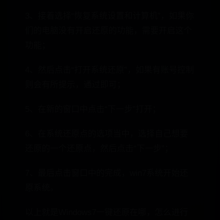
3、接着选择“恢复系统设置和计算机”，如果你
们的电脑没有开启还原的功能，需要开启这个
功能；
4、然后点击“打开系统还原”，如果有账号控制
则会有所提示，通过即可；
5、在新的窗口中点击“下一步”打开；
6、在系统还原点的选项当中，选择自己想要
还原的一个还原点，然后点击“下一步”；
7、最后点击窗口中的完成，win7系统开始还
原系统。
以上就是Windows7一键还原在哪，怎么进行