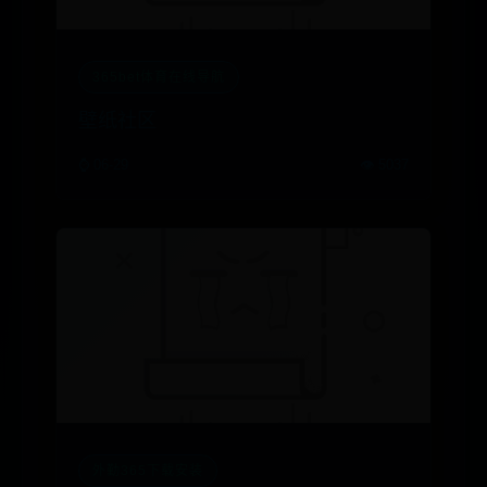
365bet体育在线导航
壁纸社区
⌚ 06-29
👁️ 5037
外勤365下载安装