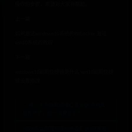
操作的步骤，希望对大家有帮助。
上一篇
如何激活windows10系统的BitLocker 激活
win10系统的教程
下一篇
windows10截图快捷键是什么 win10截图快捷
键设置修改
← 换一个手机耳机插口多少钱 手机耳
机孔坏了，修一次要多少？
2024年龙膜隔热膜价格表汇总‼️汽车贴