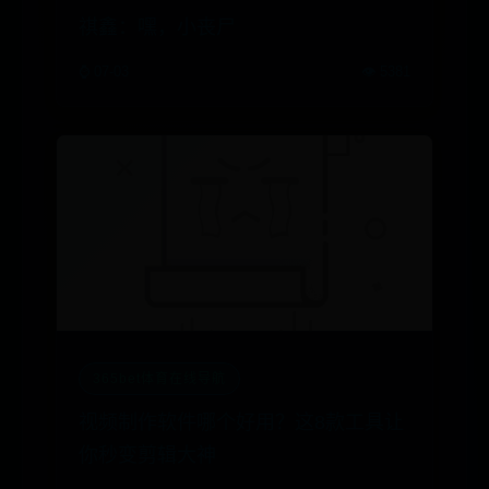
祺鑫：嘿，小丧尸
⌚ 07-03
👁️ 5381
365bet体育在线导航
视频制作软件哪个好用？这8款工具让
你秒变剪辑大神