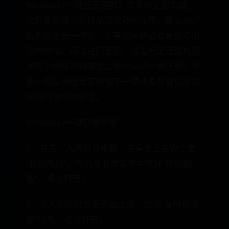
Windows7一键还原在哪？大家肯定都知道，
文件删除错了可以从回收站中还原，那么win7
的系统也是一样的，在某些问题或者是故障出
现的时候，可以进行还原，但是肯定还是有很
多的小伙伴不知道怎么使用win7一键还原，下
面小编就来给大家说明下一键还原在哪以及如
何进行使用的方法。
Windows7一键还原在哪
1、首先，大家打开电脑，在桌面上右键点击
“我的电脑”，然后在右键菜单中选择“控制面
板”，点击打开；
2、进入到控制面板界面之后，选择“备份和还
原”选项，点击打开；