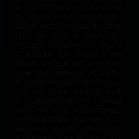
腔、呼吸和吞咽功能障碍。对于先天性小颌畸
形，可通过外科手术矫正，如牵引成骨术等。
4.巨球蛋白血症巨球蛋白血症是一种浆细胞恶
性增生性疾病，其特征为单克隆IgM免疫球蛋
白过度合成并分泌入血液中，导致血液粘度增
高，使得血液循环受阻，进而影响下颌部的供
血和供氧。巨球蛋白血症通常采用化疗方式进
行治疗，常用药物有环磷酰胺、苯丁酸氮芥
等。5.黏液性水肿黏液性水肿是由甲状腺功能
减退引起的一种代谢低下的疾病状态，在这种
情况下，身体的新陈代谢率降低，可能导致脂
肪堆积，包括下颌部位。甲亢患者可遵照医生
的意见服用抗甲状腺药，例如甲巯咪唑片、丙
硫氧嘧啶片等。建议定期进行口腔检查以及头
颈部影像学评估，以监测下颌发育状况。必要