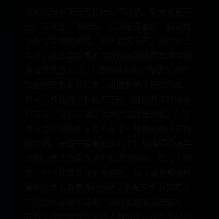
有的人没有下巴可能是遗传缺陷、软骨发育不
全、先天性小颌畸形、巨球蛋白血症、黏液性
水肿等疾病的表现。由于病因不同，治疗方法
各异，因此建议患者及时就医以确定具体原因
并接受适当治疗。1.遗传缺陷由于基因突变导
致面部骨骼发育异常，进而影响下巴的形成。
针对遗传缺陷引起的无下巴，目前并无特效治
疗方法。但可以通过手术矫正改善外观。2.软
骨发育不全软骨发育不全是一种常染色体显性
遗传病，是由于软骨细胞的生长和增殖障碍导
致的，表现为全身多个系统的短促，包括下颌
骨。对于软骨发育不全患者，可以遵医嘱使用
重组人生长激素进行治疗。3.先天性小颌畸形
先天性小颌畸形是指下颌骨发育不足或缺失，
导致下颌后缩或完全缺乏的情况，从而引起口