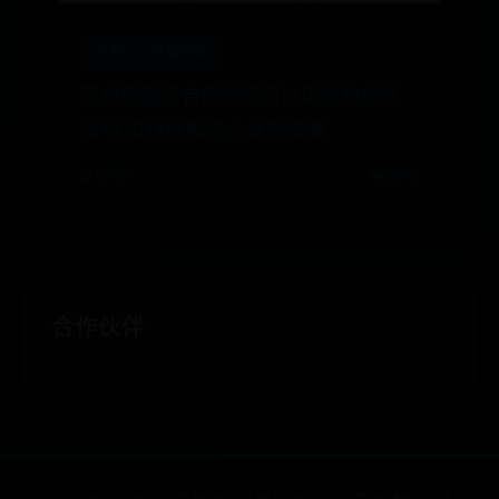
外勤365下载安装
蒸鸡蛋羹没有保鲜膜可以用塑料袋代
替吗 没保鲜膜怎么蒸鸡蛋羹
⌚ 07-04
👁️ 5478
合作伙伴