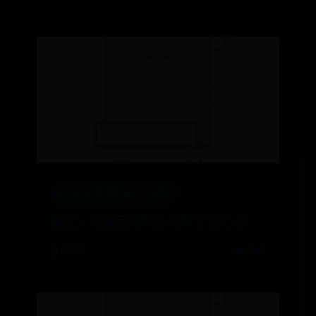
正规365彩票平台app下载
篾匠，兴国民间手艺人的“工匠之心”
⌚ 07-02
👁️ 9946