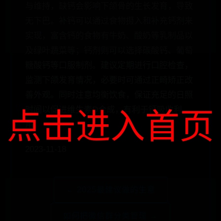
与维持，缺钙会影响下颌骨的生长发育，导致
无下巴。补钙可以通过食物摄入和补充钙剂来
实现，富含钙的食物有牛奶、酸奶等乳制品以
及绿叶蔬菜等；钙剂则可以选择碳酸钙、葡萄
糖酸钙等口服制剂。建议定期进行口腔检查，
监测下颌发育情况，必要时可通过正畸矫正改
善外观。同时注意均衡饮食，保证充足的日照
时间以促进维生素D合成，有利于钙吸收利
点击进入首页
用。
2023-11-18
← 2025最建议做的生意
如何把微信群分类管理 →