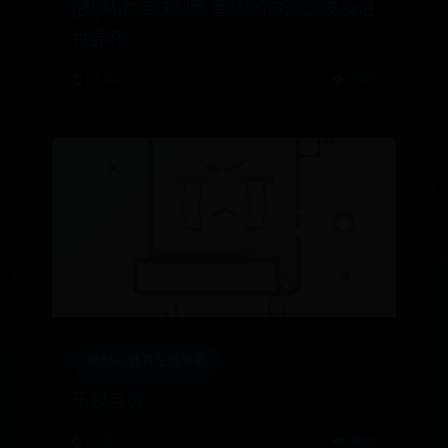
[图]马内点球制胜 塞内加尔淘汰埃及进
世界杯
⌚ 07-04
👁️ 4552
365bet体育在线导航
乐视会员
⌚ 07-01
👁️ 3840