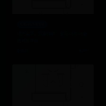
外勤365下载安装
动力豪华，双重体验：宝马X5与X6全
面对比评测
⌚ 06-29
👁️ 3374