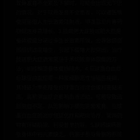
软骨发育不全累及下颌时，可能会出现无下巴
的情况。对于软骨发育不全患者，可以遵医嘱
使用重组人生长激素注射液、甲泼尼龙片等药
物促进身高增长。3.肢端肥大症肢端肥大症是
垂体腺瘤分泌过多生长激素所致，会导致颌面
部组织过度增生，引起下颌增大和突出。治疗
肢端肥大症通常采用手术切除垂体腺瘤的方
法，如经蝶窦垂体瘤摘除术。4.巨球蛋白血症
巨球蛋白血症是一种浆细胞恶性增殖性疾病，
其特征为单克隆免疫球蛋白过度合成和高黏滞
度。高粘滞血症会影响血液流动，可能导致局
部供血不足，从而影响下颌的正常发育。巨球
蛋白血症的治疗包括化疗和靶向治疗，常用药
物有环磷酰胺、利妥昔单抗等。5.缺钙缺钙是
指身体中钙元素缺乏，钙离子参与骨骼的形成