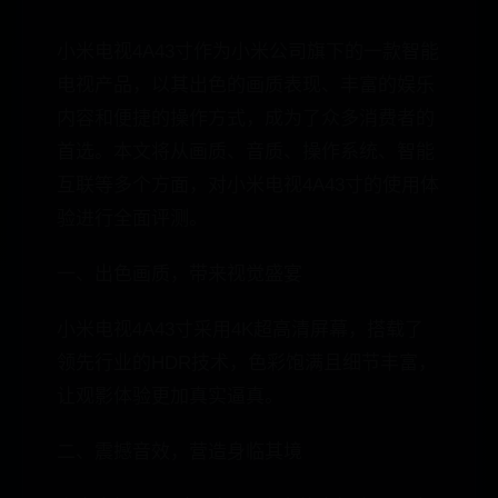
小米电视4A43寸作为小米公司旗下的一款智能
电视产品，以其出色的画质表现、丰富的娱乐
内容和便捷的操作方式，成为了众多消费者的
首选。本文将从画质、音质、操作系统、智能
互联等多个方面，对小米电视4A43寸的使用体
验进行全面评测。
一、出色画质，带来视觉盛宴
小米电视4A43寸采用4K超高清屏幕，搭载了
领先行业的HDR技术，色彩饱满且细节丰富，
让观影体验更加真实逼真。
二、震撼音效，营造身临其境