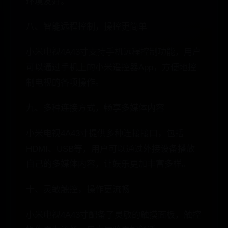
环境友好。
八、智能远程控制，操控更简单
小米电视4A43寸支持手机远程控制功能，用户
可以通过手机上的小米遥控器App，方便地控
制电视的各项操作。
九、多种连接方式，畅享多媒体内容
小米电视4A43寸提供多种连接接口，包括
HDMI、USB等，用户可以通过外接设备播放
自己的多媒体内容，让娱乐更加丰富多样。
十、灵敏触控，操作更流畅
小米电视4A43寸配备了灵敏的触摸面板，触控