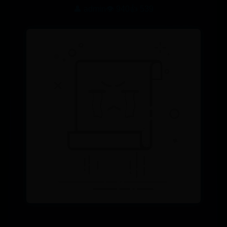
👤 admin
👁️ 940
👍 539