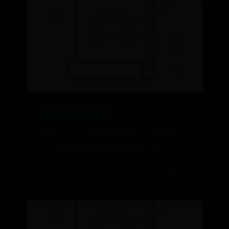
365bet体育在线导航
贯彻二十大 推动“强省会”｜观山湖
区：持续布局基层医疗网络 “家门口”
就医不再难
⌚ 07-29
👁️ 7642