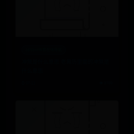
365bet体育在线导航
冲煞是什么意思 老黄历里面的冲煞是
什么意思
⌚ 07-11
👁️ 8789