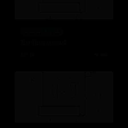
365bet体育在线导航
双拼相比全拼的缺点
⌚ 07-19
👁️ 9849