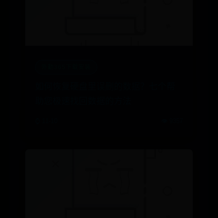
外勤365下载安装
如何恢复硬盘里误删的数据？七个帮
助您极速找回数据的方法
⌚ 11-10
👁️ 9357