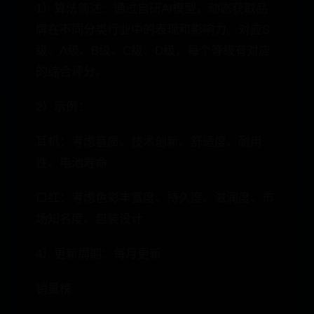
1）算法简述：通过自研AI模型，动态获取品
牌在不同分类行业中的表现和影响力。对应S
级、A级、B级、C级、D级，每个等级有对应
的综合评分。
2）示例：
耳机：考虑音质、技术创新、舒适度、耐用
性、电池寿命
口红：考虑色彩丰富度、持久度、滋润度、市
场知名度、包装设计
4）更新周期：每月更新
销量榜