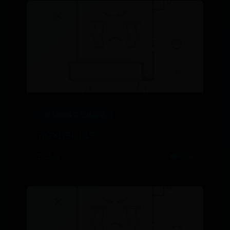
365bet体育在线导航
T/GXDSL 013
⌚ 11-22
👁️ 6174