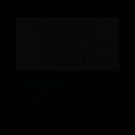
365bet体育在线导航
psp3000游戏下载网址（PSP3000游
戏资源分享网站）
⌚ 08-27
👁️ 7238