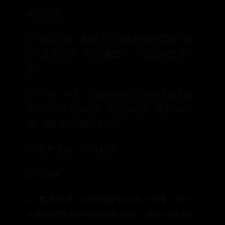
地位分值
1）算法简述：根据人工收集的品牌信息（如
各大知名机构、新闻报道），判定品牌知名
度。
2）示例：华为，百度资料显示为全球领先技
术公司，民营500强、财富500强、胡润500
强、福布斯跨国50强企业。
3）更新周期：每月更新
荣誉分值
1）算法简述：加权项目包括多个方面，每个
方面有特定的评分标准和档次，最高分值为5