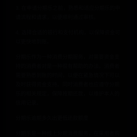
3. 在申请分期乐之前，熟悉和适应分期乐的申
请流程和请求，以便顺利通过审核。
4. 选择合适的银行和支付机构，以保障资金可
以更快地到账。
分期乐作为一种消费分期服务，对需要资金支
持的消费者对是一种很有帮助的办法。消费者
需要熟悉到账的时间，以便在紧急情况下可以
及时获得资金支持。同时消费者也应遵守分期
乐的相关规定，保障按期还款，以维护本人的
信用记录。
分期乐逾期多久出更低还款额度
分期乐是一种线上分期消费服务，在采用者购