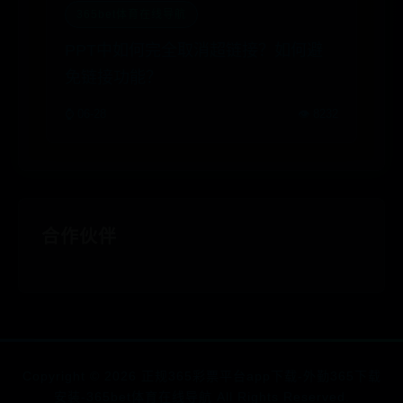
365bet体育在线导航
PPT中如何完全取消超链接？如何避
免链接功能？
⌚ 06-28
👁️ 8232
合作伙伴
Copyright ©
2026
正规365彩票平台app下载-外勤365下载
安装-365bet体育在线导航 All Rights Reserved.