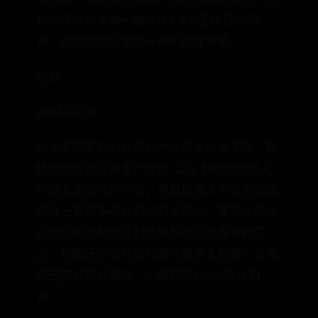
款申请成功资金一般会在1-3个工作日内到
账，假如分期乐借款一直不存在到账。
明威
2024-04-02
由于不同客户的就可以个人资质状况不同，网
络借贷平台在对客户放款 以及 到帐的借款人
时间上也会有所不同，若是借贷人申请的解决
借款一直都不存在到帐的系统话。该笔业务将
在约好时间扣款并到清算系统正常服务时汇
出。分期乐已交付银行解决要多久到账？分期
乐已交付银行解决，一般而言2小时内会到
账。