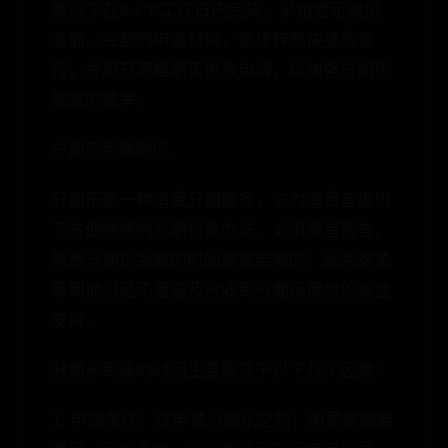
情况下在3-7个工作日内完成。采用者可提供
准确、完整的申请材料，选择转账快捷的银
行，并避开高峰期实借款申请，以加强分期乐
到账的效率。
分期乐到账时间
分期乐是一种消费分期服务，它为消费者提供
了方便快捷的分期付款办法。对消费者而言，
熟悉分期乐到账的时间是很要紧的，因为这关
系到他们是不是能及时收到分期乐提供的资金
支持。
分期乐到账的时间主要取决于以下几个因素：
1. 申请条件：在申请分期乐之前，消费者需要