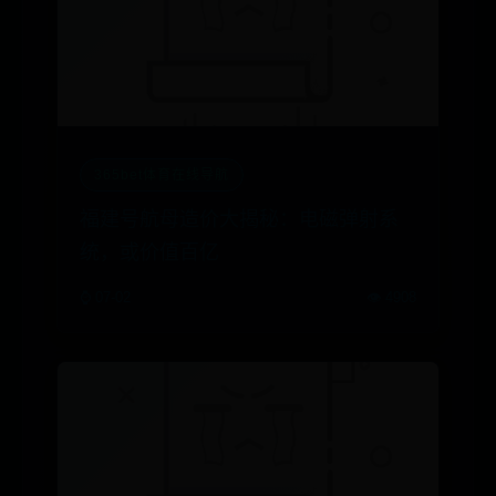
365bet体育在线导航
福建号航母造价大揭秘：电磁弹射系
统，或价值百亿
⌚ 07-02
👁️ 4908