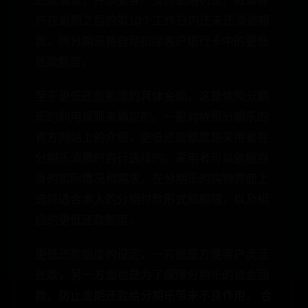
还款催促，并须要客户支付逾期罚息。假如客
户在逾期之后的第10个工作日内还未还清逾期
款，则分期乐将自动扣除客户银行卡中的更低
还款额度。
至于更低还款额度的具体金额，这是依照分期
乐的利用规则来确定的。一般对依照分期乐的
官方网站上的介绍，更低还款额度是采用者在
分期乐消费时自行选择的。采用者可以依据自
身的实际情况和需求，在分期乐的购物界面上
选择适合本人的分期付款形式和期限，以及相
应的更低还款额度。
更低还款额度的设定，一方面是方便客户灵活
还款，另一方面也是为了保障分期乐的资金回
款，防止逾期还款给分期乐带来不良作用。 合