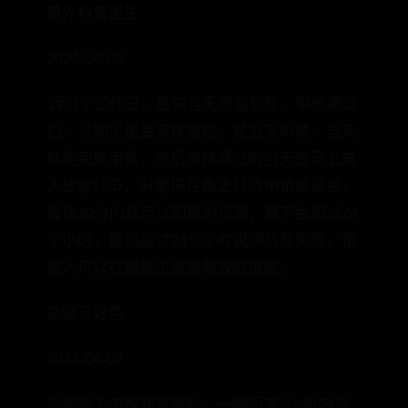
普外科曾医生
2024-04-02
1到3个工作日。最快当天就能到账。审核通过
后，分期乐便会安排放款。是当天申请，当天
就能完成审批，然后审核通过的当天会马上进
入放款环节。分期乐在晚上11点申请提现后，
最快30分内就可以到账的日到，最不会超过24
个小时，假如超过24个小时说明放款失败。借
款人可以在借款页面查看放款进度。
贪财不好色
2024-04-02
只要整个流程非常顺利，一般而言2小时内贷