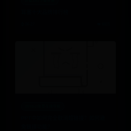
外勤365下载安装
耳塞十大品牌排行榜
⌚ 06-27
👁️ 9815
365bet体育在线导航
PPT中如何完全取消超链接？如何避
免链接功能？