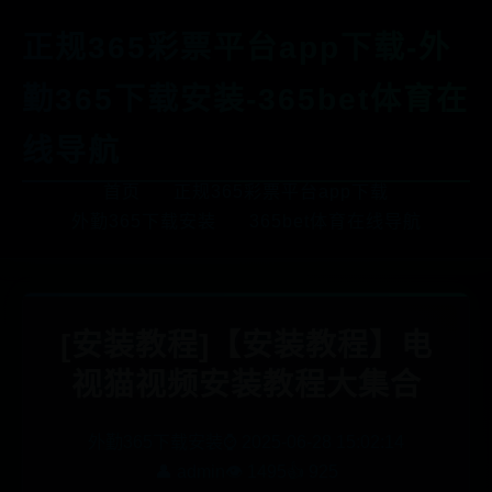
正规365彩票平台app下载-外
勤365下载安装-365bet体育在
线导航
首页
正规365彩票平台app下载
外勤365下载安装
365bet体育在线导航
[安装教程]【安装教程】电
视猫视频安装教程大集合
外勤365下载安装
⌚ 2025-06-28 15:02:14
👤 admin
👁️ 1495
👍 925