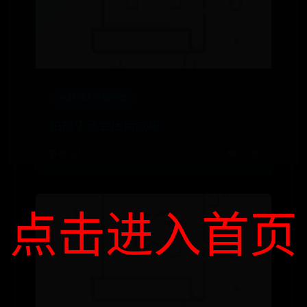
外勤365下载安装
帕拉丁还会出新款吗
⌚ 06-27
👁️ 1718
点击进入首页