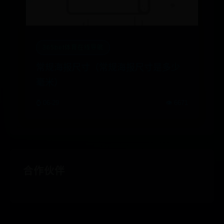
365bet体育在线导航
常规海报尺寸（常规海报尺寸是多少
毫米）
⌚ 06-29
👁️ 6671
合作伙伴