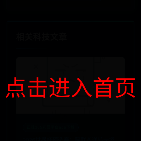
相关科技文章
点击进入首页
正规365彩票平台app下载
2026世界杯预选赛：阿联酋逆转卡塔