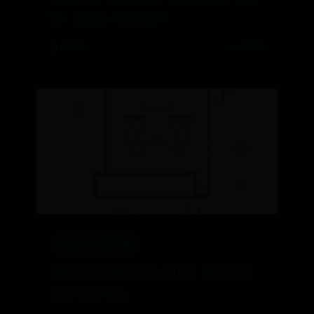
尔、国足0:7惨败日本
⌚ 06-28
👁️ 3260
外勤365下载安装
微信耳朵图标是什么意思？微信好友
昵称右边耳朵