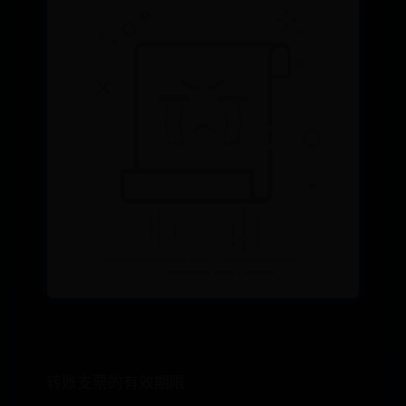
转账支票的有效期限