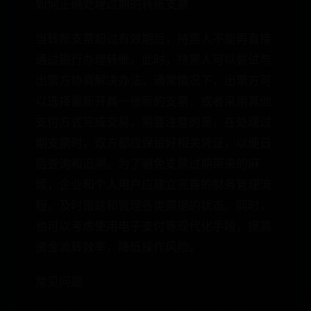
如何正确处理过期的转账支票
当转账支票超过有效期后，持票人不能再直接
通过银行办理转账。此时，持票人可以尝试与
出票方协商解决办法。通常情况下，出票方可
以选择重新开具一张新的支票，或者采用其他
支付方式完成交易。需要注意的是，在处理过
期支票时，双方都应保留好相关凭证，以便日
后查询和追溯。为了避免支票过期带来的麻
烦，企业和个人用户应建立完善的财务管理流
程，及时跟踪和管理各类票据的状态。同时，
也可以考虑使用电子支付等现代化手段，提高
资金流转效率，降低操作风险。
常见问题