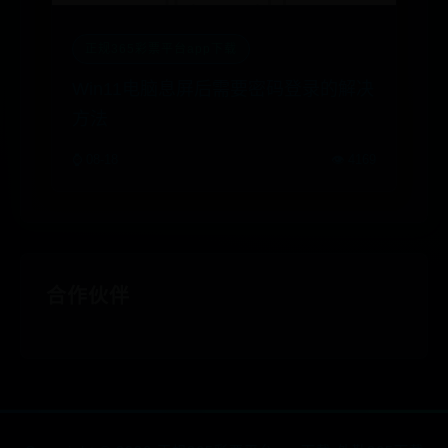
正规365彩票平台app下载
Win11电脑息屏后需要密码登录的解决
方法
⌚ 08-18
👁️ 4169
合作伙伴