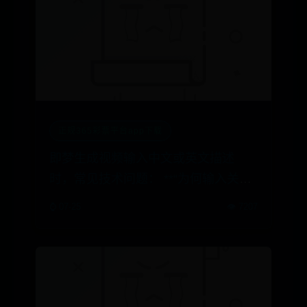
正规365彩票平台app下载
即梦生成视频输入中文或英文描述
时，常见技术问题： **“为何输入关键
词后生成的视频与预期内容不符？”**
⌚ 07-25
👁️ 7207