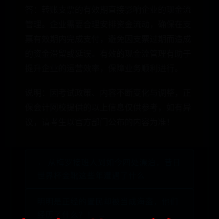
答：转账支票的有效期直接影响企业的现金流
管理。企业需要合理安排资金流动，确保在支
票有效期内完成支付，避免因支票过期而造成
的资金滞留或延误。有效的现金流管理有助于
提升企业的运营效率，保障业务顺利进行。
说明：因考试政策、内容不断变化与调整，正
保会计网校提供的以上信息仅供参考，如有异
议，请考生以官方部门公布的内容为准！
← 从梅罗接班人到如今四处漂泊，昔日
世界杯金靴这些年遭遇了什么
明明是正经的疍民却被当成海盗，他们
经历了什么？！ →