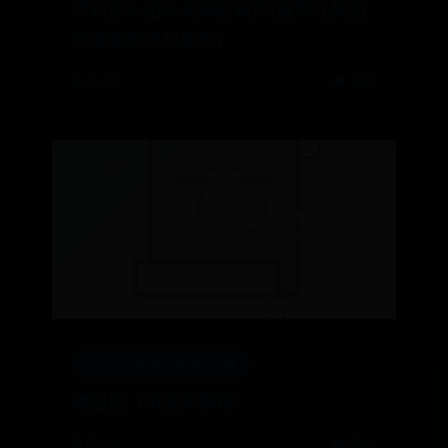
手机怎么拍长视频的软件(推荐几款拍
长视频的手机软件)
⌚ 08-06
👁️ 3537
正规365彩票平台app下载
储镒恬（中国女模特）
⌚ 07-28
👁️ 8743