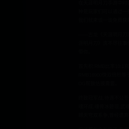
在天涯明月刀手游中时
种是玩家们可以通过一
我们就来谈一谈免费获
——古龙《天涯明月刀
涯明月刀》洗不尽往事
带你。
首先积:RMB比率10
RMB16900快双倍积
DG帮致估摸需要。
终致冠军战,待遇不公苍
魂环成,魂骨冰碧现,武
撼天穹双系争,曾经遗弃