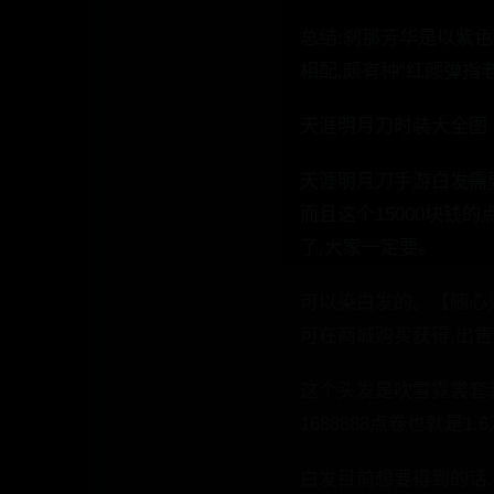
总结:刹那芳华是以紫色
相配,颇有种“红颜弹指
天涯明月刀时装大全图
天涯明月刀手游白发需要
而且这个15000块钱
了,大家一定要。
可以染白发的。【随心染
可在商城购买获得,出售价
这个头发是吹雪霓裳套装
1688888点卷也就是1
白发目前想要得到的话,