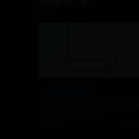
相关科技文章
365bet体育在线导航
盘点古代十大酷刑，究竟有多残忍？
人为何宁死也不愿受刑？
⌚ 08-04
👁️ 919