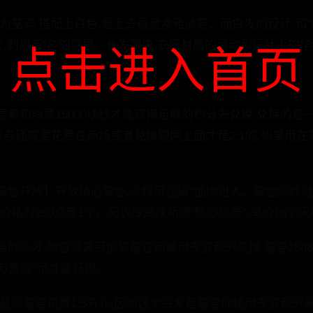
为基调,搭配上白色,看上去很是素雅淡芳。而白发的设计,和
老,刹那芳华”的意思。长发飘逸,衣服材质的灵动和设计上的
点击进入首页
累积消费15000块钱才能获得足够的积分去兑换,兑换的是一
的点券还需要花费在商场或者兑换银两上面才是2:1的,如果用在
色开放】开放随心染色,少侠可在染*面中进入。染色消耗道具
格为250点券1个。天衣令兑换新增“随心染匣”,单价16个天衣
的头发,吹雪霓裳目前只能在商城用天赏积分兑换,需要1688
.6万多的*币才能获得。
最少需要花费1.5万元,因为这个白发是需要你使用天赏积分