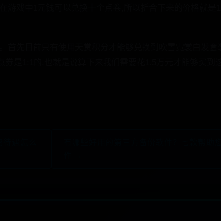
在游戏中1元钱可以兑换十个点卷,所以折合下来的价格就是15
裳。首先目前只有使用天赏积分才能够兑换到吹雪霓裳白发套装
券是1:1的,也就是说算下来我们需要花1.5万元才能够买
。
资待遇怎么
有哪些好用的第三方备份软件？七款帮助
件 →