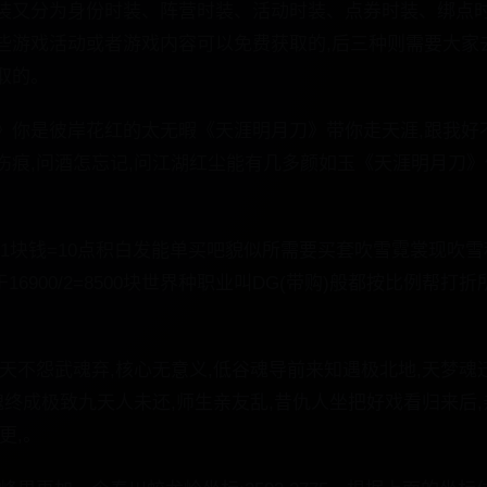
装又分为身份时装、阵营时装、活动时装、点券时装、绑点
些游戏活动或者游戏内容可以免费获取的,后三种则需要大家
取的。
》你是彼岸花红的太无暇《天涯明月刀》带你走天涯,跟我好
伤痕,问酒怎忘记,问江湖红尘能有几多颜如玉《天涯明月刀
:1充1块钱=10点积白发能单买吧貌似所需要买套吹雪霓裳现吹雪
等于16900/2=8500块世界种职业叫DG(带购)般都按比例帮
天不怨武魂弃,核心无意义,低谷魂导前来知遇极北地,天梦魂
魂终成极致九天人未还,师生亲友乱,昔仇人坐把好戏看归来后,
更,。