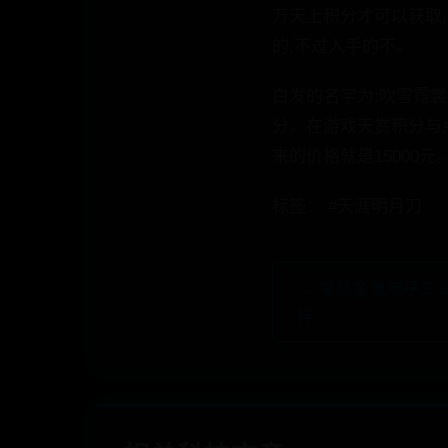
万天上积分才可以获取,
的,不过入手的不。
白发的名字为:吹雪霓
分。在游戏天赏积分与点
来的价格就是15000元
标签： #天涯明月刀
← 常熟金像电子工
样