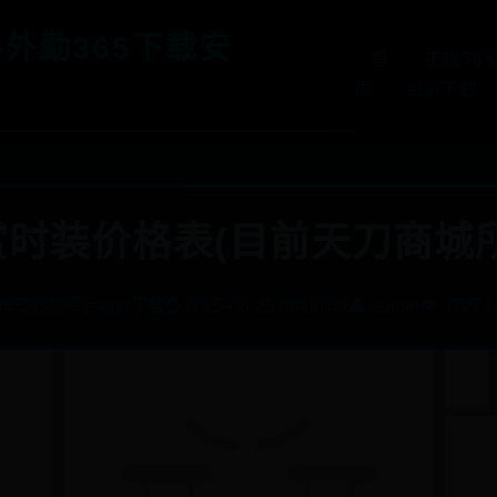
-外勤365下载安
首
正规36
页
app下载
时装价格表(目前天刀商城
365彩票平台app下载
⌚ 2025-08-25 08:06:39
👤 admin
👁️ 9727
