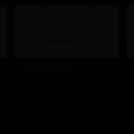
正规365彩票平台app下载
App Store預覽
3
⌚ 08-07
👁️ 7153