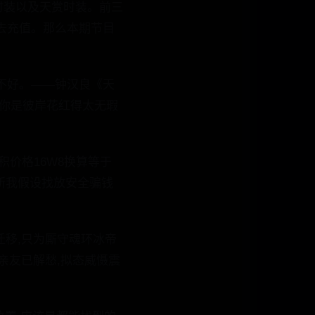
时装以及天赏时装。前三
去充值。那么本期节目
不好。——钟汉良《天
》你是彼岸花红得太无瑕
积价格16W8换算等于
打折所我假设找放安全骗钱
迁移,只为厮守魂环冰帝
亲友已解愁,拟态威慑震