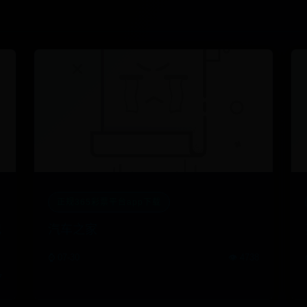
正规365彩票平台app下载
犯
汽车之家
⌚ 07-30
👁️ 4738
7