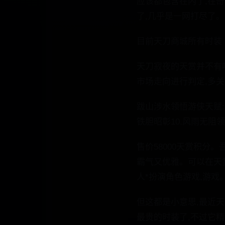
应该都包含在内了,在奇
了,几乎是一网打尽了
目前天刀商城所有时装
天刀寂夜的天赏并不有
市场走向进行判定,多
跋山涉水领悟游侠天赋:
铁胆昭彰10.风雨无阻
售价58000天赏积分
霸气又优雅。可以在天赏
人*扮演角色游戏,游戏
但这都是小意思,最近天
最贵的时装了,不过它