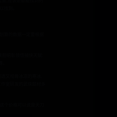
标位置,应该是都能找到的
可以找到。
更划算的数据一定要根据
.铁胆昭彰领悟捕快天赋:
得。
剔透又彻骨冰凉的寒冰,
工作室研发的武侠题材多
,这个价格可以说是天刀