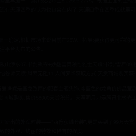
峰里再加一个秦川蛟龙岭坐标:2593.2775。根据上面的坐
。还有天涯四季的认为也包含在内了,天涯四季在四季成就里
唯一确定,根据市场来说目前在25W。拓展:要获得更可靠的
关注平台发布的公告。
跋山涉水07.书剑飘零+妙翻雪舞领悟雅士天赋:书剑/雪舞09
领悟镖师天赋:风雨无阻11.人间梦华获取方式:天赏商城购买获
。吾爱峥嵘是画龙致雨的配套主题头饰,冰蓝色的龙角仿佛晶莹
商城购买,售价58000天赏积分。天涯明月刀是腾讯北极光
。
刀新出的外观时装——“西狩获麟套装”,更是买到了99万天赏
精致的外观、绚丽的特效和稀有的程度。