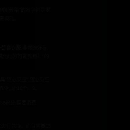
“刹那芳华”的名字倒是很
华贵典雅。
整套衣服,非常的好看,
其他地方可能就是1:1的
“随心染匣”,随心染匣
令,周*10个。3。
88积分,需要消费
来进行兑换。而且需要15