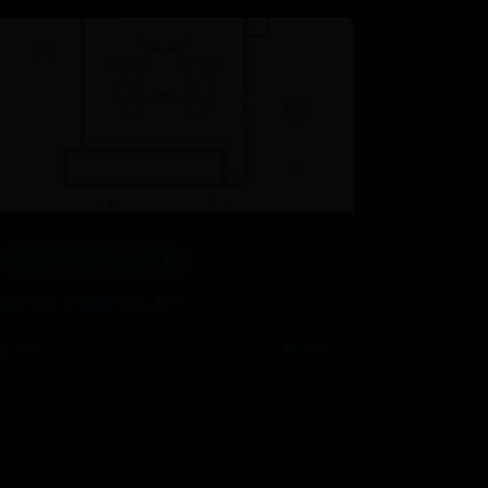
正规365彩票平台app下载
克莉丝汀猫粮怎么样？
⌚ 08-07
👁️ 3997