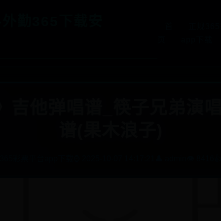
-外勤365下载安
首
正规36
页
app下载
》吉他弹唱谱_筷子兄弟演唱
谱(果木浪子)
365彩票平台app下载
⌚ 2025-10-07 14:17:21
👤 admin
👁️ 8416
