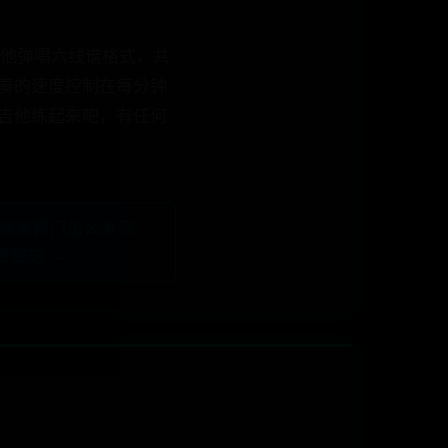
吉他弹唱六线谱格式，共
奏的速度控制在每分钟
起吉他练起来吧，有任何
!保密部门怎么发现
泄密的 →