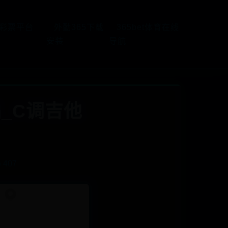
5彩票平台
外勤365下载
365bet体育在线
安装
导航
_C调吉他
 407