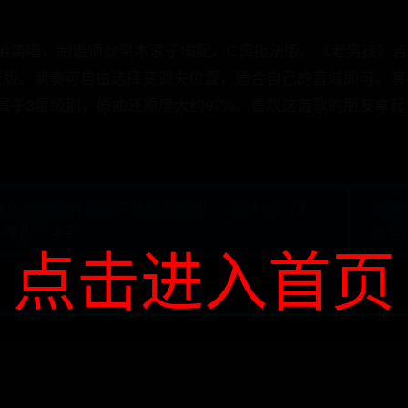
弟演唱，制谱师@果木浪子编配，C调指法版。《老男孩》
费版。演奏可自由选择变调夹位置，适合自己的音域即可。演
度属于3星级别，原曲还原度大约97%。喜欢这首歌的朋友拿
走赛段将有临时交通管制时间：2024-02-23
警惕
姑苏晚报分享到：
微信
点击进入首页