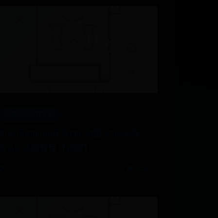
外勤365下载安装
如何用iPhone保存GIF动图 iPhone保
存GIF动图教程【详解】
⌚ 07-03
👁️ 8259