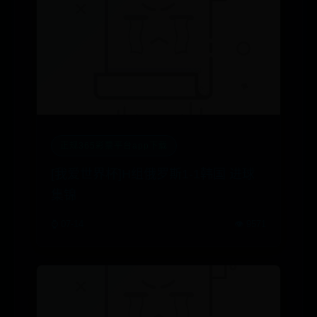
正规365彩票平台app下载
[我爱世界杯]H组俄罗斯1-1韩国 进球
集锦
⌚ 07-14
👁️ 9571