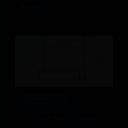
天山童姥是什么意思？
⌚ 07-21
👁️ 3008
正规365彩票平台app下载
世界十大知名足球俱乐部 世界著名足
球俱乐部排名 顶级足球俱乐部盘点