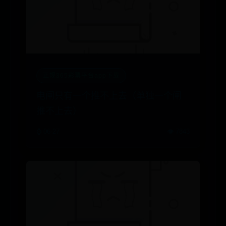
正规365彩票平台app下载
电闸只有一个推不上去（单独一个闸
推不上去）
⌚ 06-27
👁️ 7843