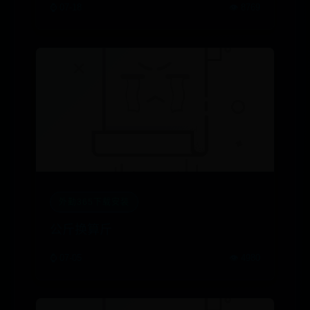
→MAIGOO生活榜
⌚ 07-18
👁️ 8769
外勤365下载安装
公斤换算斤
⌚ 07-05
👁️ 4980